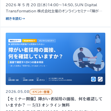
2026 年 5 月 20 日（水）14:00〜14:50、SUN Digital
Transformation 株式会社主催のオンラインセミナー「障がい
者雇用はなぜ『定着』でつまずくのか ─ 定着を支える 3 つの視
続きを読む
→
点」を開催します。経営者・人事担当者向け／無料／申込期限
5/19 18:00。
2026.05.08
イベント・登壇
【セミナー開催】障がい者採用の面接、何を確認して
いますか？ ─ 5/13 オンライン無料