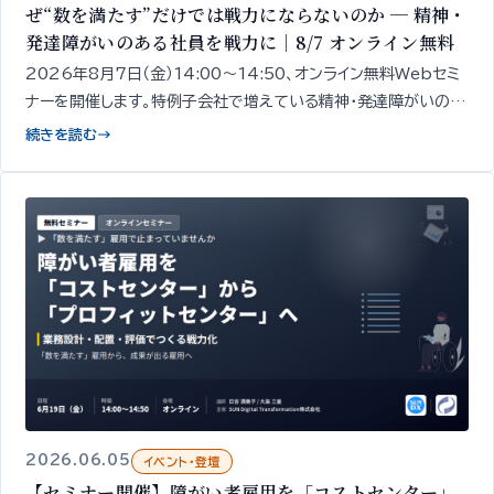
ぜ“数を満たす”だけでは戦力にならないのか ─ 精神・
発達障がいのある社員を戦力に｜8/7 オンライン無料
2026年8月7日（金）14:00〜14:50、オンライン無料Webセミ
ナーを開催します。特例子会社で増えている精神・発達障がいのあ
る社員を「戦力」に変え、特例子会社を“プロフィット化”するための
続きを読む
→
「見立て」と「業務設計」
2026.06.05
イベント・登壇
【セミナー開催】障がい者雇用を「コストセンター」