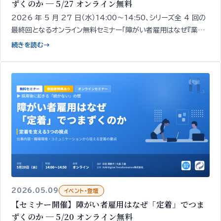
ずくのか ─ 5/27 オンライン無料
2026 年 5 月 27 日（水）14:00〜14:50、シリーズ全 4 回の
最終回となるオンライン無料セミナー「障がい者雇用はなぜ『業務』
でつまずくのか」を開催します。採用・定着の次にくる「業務での戦
続きを読む
→
力化」をテーマに、業務でつまずく現象そのものを解きほぐし、自
社の現状を整理する論点をお伝えします。
2026.05.09
イベント・登壇
【セミナー開催】障がい者雇用はなぜ「定着」でつま
ずくのか ─ 5/20 オンライン無料