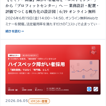
から「プロフィットセンター」へ ─ 業務設計・配置・
評価でつくる戦力化の設計図｜6/19 オンライン無料
2026年6月19日（金）14:00〜14:50、オンライン無料Webセ
ミナーを開催。法定雇用率を満たすだけの「コスト」で止まっている
障がい者雇用を、収益に貢献する「戦力」へ変えるための4つの実
続きを読む
→
務レバー──業務設計・配置・人事制度・成果評価──を、精神・発
達障がい者1,000名以上の雇用データをもとに専門家が50分で
整理してお伝えします。
2026.06.05
イベント・登壇