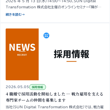
2026 年 5 月 13 日（水）14:00〜14:50、SUN Digital
Transformation 株式会社主催のオンラインセミナー「障がい
者採用の面接、何を確認していますか？」を開催します。経営者・人
続きを読む
→
事担当者向け／無料／申込期限 5/12 18:00。
2026.05.05
採用情報
4 職種で採用活動を開始しました ─ 戦力雇用を支える
専門家チームの仲間を募集します
当社（SUN Digital Transformation 株式会社）では、戦力雇