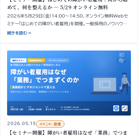
めて、何を整えるか ─ 5/29 オンライン無料
2026年5月29日（金）14:00〜14:50、オンライン無料Webセ
ミナー「はじめての障がい者雇用」を開催。一般採用のノウハウだ
けでは進まない領域だからこそ、進め方の全体像と「最初の一手」
続きを読む
→
を専門家が整理してお伝えします。
2026.05.15
イベント・登壇
【セミナー開催】障がい者雇用はなぜ「業務」でつま