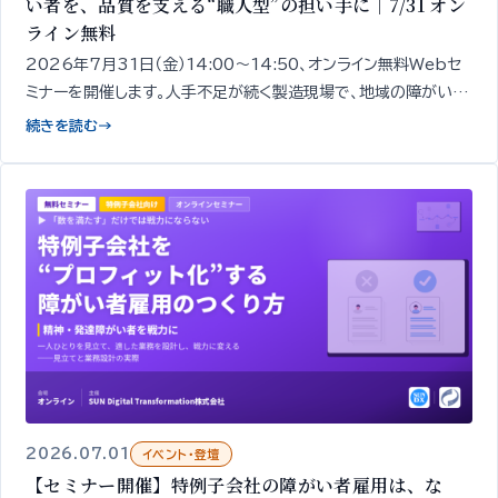
い者を、品質を支える“職人型”の担い手に｜7/31 オン
ライン無料
2026年7月31日（金）14:00〜14:50、オンライン無料Webセ
ミナーを開催します。人手不足が続く製造現場で、地域の障がい者
を「品質を担う“職人型”の担い手」として定着させるための「見極
続きを読む
→
め」と「育成」の考え方を、精神・発達障がいのあ
2026.07.01
イベント・登壇
【セミナー開催】特例子会社の障がい者雇用は、な