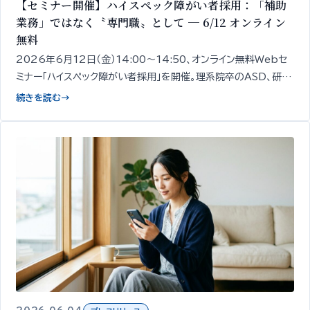
【セミナー開催】ハイスペック障がい者採用：「補助
業務」ではなく〝専門職〟として ─ 6/12 オンライン
無料
2026年6月12日（金）14:00〜14:50、オンライン無料Webセ
ミナー「ハイスペック障がい者採用」を開催。理系院卒のASD、研究
職経験のうつ病など、スキルと専門性を持つ障がい者を「補助業
続きを読む
→
務ではなく専門職」として採用する発想と、その見極め・受け入れ
設計の出発点を、精神・発達障がい者1,000名以上の雇用支援知
見をもとに専門家が50分で整理してお伝えします。