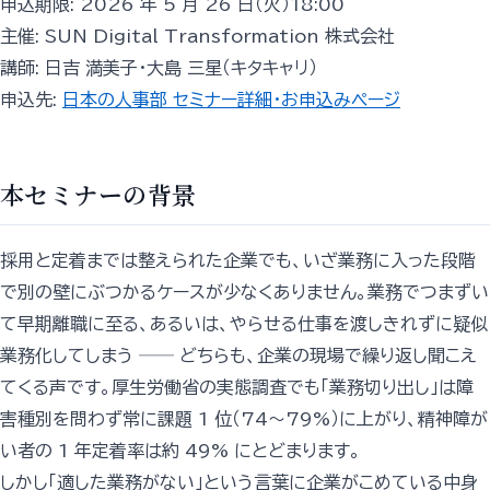
申込期限: 2026 年 5 月 26 日（火）18:00
主催: SUN Digital Transformation 株式会社
講師: 日吉 満美子・大島 三星（キタキャリ）
申込先:
日本の人事部 セミナー詳細・お申込みページ
本セミナーの背景
採用と定着までは整えられた企業でも、いざ業務に入った段階
で別の壁にぶつかるケースが少なくありません。業務でつまずい
て早期離職に至る、あるいは、やらせる仕事を渡しきれずに疑似
業務化してしまう ── どちらも、企業の現場で繰り返し聞こえ
てくる声です。厚生労働省の実態調査でも「業務切り出し」は障
害種別を問わず常に課題 1 位（74〜79%）に上がり、精神障が
い者の 1 年定着率は約 49% にとどまります。
しかし「適した業務がない」という言葉に企業がこめている中身