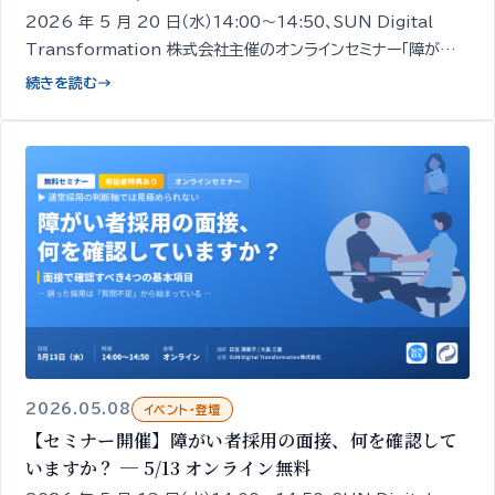
2026 年 5 月 20 日（水）14:00〜14:50、SUN Digital
Transformation 株式会社主催のオンラインセミナー「障がい
者雇用はなぜ『定着』でつまずくのか ─ 定着を支える 3 つの視
続きを読む
→
点」を開催します。経営者・人事担当者向け／無料／申込期限
5/19 18:00。
2026.05.08
イベント・登壇
【セミナー開催】障がい者採用の面接、何を確認して
いますか？ ─ 5/13 オンライン無料