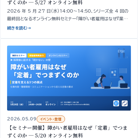
ずくのか ─ 5/27 オンライン無料
2026 年 5 月 27 日（水）14:00〜14:50、シリーズ全 4 回の
最終回となるオンライン無料セミナー「障がい者雇用はなぜ『業務』
でつまずくのか」を開催します。採用・定着の次にくる「業務での戦
続きを読む
→
力化」をテーマに、業務でつまずく現象そのものを解きほぐし、自
社の現状を整理する論点をお伝えします。
2026.05.09
イベント・登壇
【セミナー開催】障がい者雇用はなぜ「定着」でつま
ずくのか ─ 5/20 オンライン無料