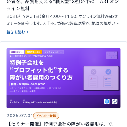
い者を、品質を支える“職人型”の担い手に｜7/31 オン
ライン無料
2026年7月31日（金）14:00〜14:50、オンライン無料Webセ
ミナーを開催します。人手不足が続く製造現場で、地域の障がい者
を「品質を担う“職人型”の担い手」として定着させるための「見極
続きを読む
→
め」と「育成」の考え方を、精神・発達障がいのあ
2026.07.01
イベント・登壇
【セミナー開催】特例子会社の障がい者雇用は、な