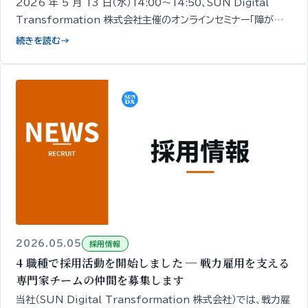
2026 年 5 月 13 日（水）14:00〜14:50、SUN Digital
Transformation 株式会社主催のオンラインセミナー「障がい
者採用の面接、何を確認していますか？」を開催します。経営者・人
続きを読む
→
事担当者向け／無料／申込期限 5/12 18:00。
2026.05.05
採用情報
4 職種で採用活動を開始しました ─ 戦力雇用を支える
専門家チームの仲間を募集します
当社（SUN Digital Transformation 株式会社）では、戦力雇