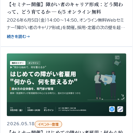
【セミナー開催】障がい者のキャリア形成：どう関わ
って、どう育てるか ─ 6/5 オンライン無料
2026年6月5日（金）14:00〜14:50、オンライン無料Webセミ
ナー「障がい者のキャリア形成」を開催。採用・定着の次の壁を超え
るための「現場での関わり方・育成・成長支援」の設計の出発点を、
続きを読む
→
精神・発達障がい者1,000名以上の雇用データをもとに専門家が
50分で整理してお伝えします。
2026.05.18
イベント・登壇
【セミナー開催】はじめての障がい者雇用：何から始