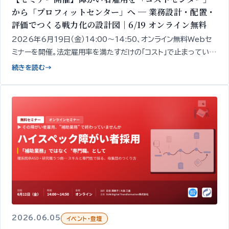
から「プロフィットセンター」へ ─ 業務設計・配置・
評価でつくる戦力化の設計図｜6/19 オンライン無料
2026年6月19日（金）14:00〜14:50、オンライン無料Webセ
ミナーを開催。法定雇用率を満たすだけの「コスト」で止まっている
障がい者雇用を、収益に貢献する「戦力」へ変えるための4つの実
続きを読む
→
務レバー──業務設計・配置・人事制度・成果評価──を、精神・発
達障がい者1,000名以上の雇用データをもとに専門家が50分で
整理してお伝えします。
2026.06.05
イベント・登壇