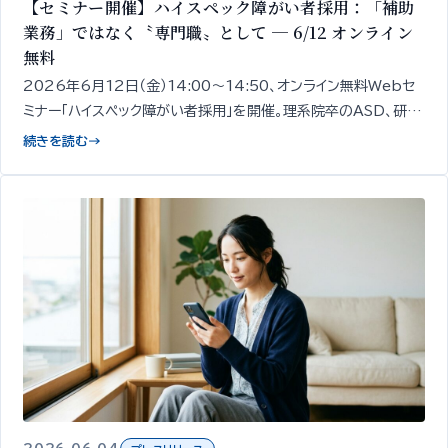
【セミナー開催】ハイスペック障がい者採用：「補助
業務」ではなく〝専門職〟として ─ 6/12 オンライン
無料
2026年6月12日（金）14:00〜14:50、オンライン無料Webセ
ミナー「ハイスペック障がい者採用」を開催。理系院卒のASD、研究
職経験のうつ病など、スキルと専門性を持つ障がい者を「補助業
続きを読む
→
務ではなく専門職」として採用する発想と、その見極め・受け入れ
設計の出発点を、精神・発達障がい者1,000名以上の雇用支援知
見をもとに専門家が50分で整理してお伝えします。