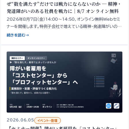
ぜ“数を満たす”だけでは戦力にならないのか ─ 精神・
発達障がいのある社員を戦力に｜8/7 オンライン無料
2026年8月7日（金）14:00〜14:50、オンライン無料Webセミ
ナーを開催します。特例子会社で増えている精神・発達障がいのあ
る社員を「戦力」に変え、特例子会社を“プロフィット化”するための
続きを読む
→
「見立て」と「業務設計」
2026.06.05
イベント・登壇
【セミナー開催】障がい者雇用を「コストセンター」