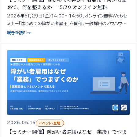
めて、何を整えるか ─ 5/29 オンライン無料
2026年5月29日（金）14:00〜14:50、オンライン無料Webセ
ミナー「はじめての障がい者雇用」を開催。一般採用のノウハウだ
けでは進まない領域だからこそ、進め方の全体像と「最初の一手」
続きを読む
→
を専門家が整理してお伝えします。
2026.05.15
イベント・登壇
【セミナー開催】障がい者雇用はなぜ「業務」でつま