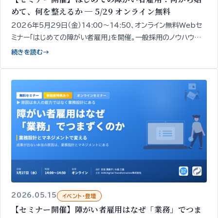
めて、何を整えるか ─ 5/29 オンライン無料
2026年5月29日（金）14:00〜14:50、オンライン無料Webセ
ミナー「はじめての障がい者雇用」を開催。一般採用のノウハウだ
けでは進まない領域だからこそ、進め方の全体像と「最初の一手」
続きを読む
→
を専門家が整理してお伝えします。
2026.05.15
イベント・登壇
【セミナー開催】障がい者雇用はなぜ「業務」でつま