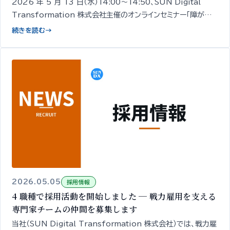
2026 年 5 月 13 日（水）14:00〜14:50、SUN Digital
Transformation 株式会社主催のオンラインセミナー「障がい
者採用の面接、何を確認していますか？」を開催します。経営者・人
続きを読む
→
事担当者向け／無料／申込期限 5/12 18:00。
2026.05.05
採用情報
4 職種で採用活動を開始しました ─ 戦力雇用を支える
専門家チームの仲間を募集します
当社（SUN Digital Transformation 株式会社）では、戦力雇