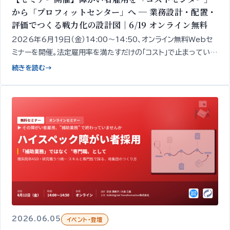
から「プロフィットセンター」へ ─ 業務設計・配置・
評価でつくる戦力化の設計図｜6/19 オンライン無料
2026年6月19日（金）14:00〜14:50、オンライン無料Webセ
ミナーを開催。法定雇用率を満たすだけの「コスト」で止まっている
障がい者雇用を、収益に貢献する「戦力」へ変えるための4つの実
続きを読む
→
務レバー──業務設計・配置・人事制度・成果評価──を、精神・発
達障がい者1,000名以上の雇用データをもとに専門家が50分で
整理してお伝えします。
2026.06.05
イベント・登壇