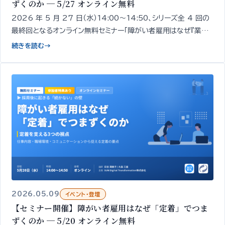
ずくのか ─ 5/27 オンライン無料
2026 年 5 月 27 日（水）14:00〜14:50、シリーズ全 4 回の
最終回となるオンライン無料セミナー「障がい者雇用はなぜ『業務』
でつまずくのか」を開催します。採用・定着の次にくる「業務での戦
続きを読む
→
力化」をテーマに、業務でつまずく現象そのものを解きほぐし、自
社の現状を整理する論点をお伝えします。
2026.05.09
イベント・登壇
【セミナー開催】障がい者雇用はなぜ「定着」でつま
ずくのか ─ 5/20 オンライン無料