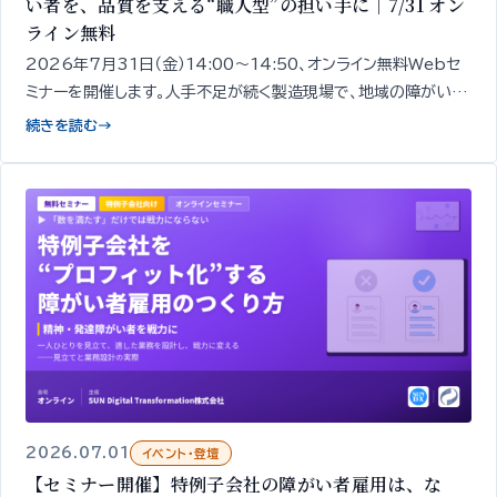
い者を、品質を支える“職人型”の担い手に｜7/31 オン
ライン無料
2026年7月31日（金）14:00〜14:50、オンライン無料Webセ
ミナーを開催します。人手不足が続く製造現場で、地域の障がい者
を「品質を担う“職人型”の担い手」として定着させるための「見極
続きを読む
→
め」と「育成」の考え方を、精神・発達障がいのあ
2026.07.01
イベント・登壇
【セミナー開催】特例子会社の障がい者雇用は、な