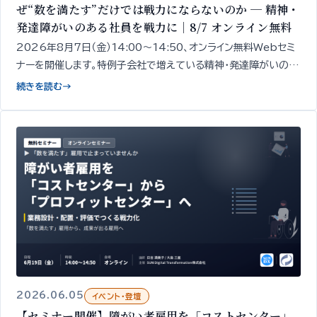
ぜ“数を満たす”だけでは戦力にならないのか ─ 精神・
発達障がいのある社員を戦力に｜8/7 オンライン無料
2026年8月7日（金）14:00〜14:50、オンライン無料Webセミ
ナーを開催します。特例子会社で増えている精神・発達障がいのあ
る社員を「戦力」に変え、特例子会社を“プロフィット化”するための
続きを読む
→
「見立て」と「業務設計」
2026.06.05
イベント・登壇
【セミナー開催】障がい者雇用を「コストセンター」