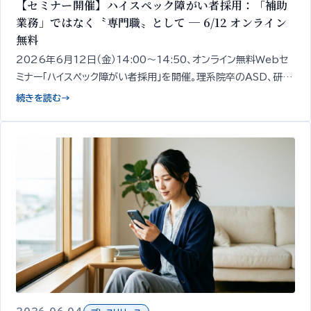
【セミナー開催】ハイスペック障がい者採用：「補助
業務」ではなく〝専門職〟として ─ 6/12 オンライン
無料
2026年6月12日（金）14:00〜14:50、オンライン無料Webセ
ミナー「ハイスペック障がい者採用」を開催。理系院卒のASD、研究
職経験のうつ病など、スキルと専門性を持つ障がい者を「補助業
続きを読む
→
務ではなく専門職」として採用する発想と、その見極め・受け入れ
設計の出発点を、精神・発達障がい者1,000名以上の雇用支援知
見をもとに専門家が50分で整理してお伝えします。