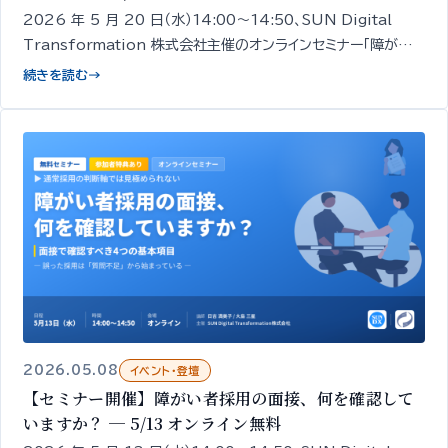
2026 年 5 月 20 日（水）14:00〜14:50、SUN Digital
Transformation 株式会社主催のオンラインセミナー「障がい
者雇用はなぜ『定着』でつまずくのか ─ 定着を支える 3 つの視
続きを読む
→
点」を開催します。経営者・人事担当者向け／無料／申込期限
5/19 18:00。
2026.05.08
イベント・登壇
【セミナー開催】障がい者採用の面接、何を確認して
いますか？ ─ 5/13 オンライン無料