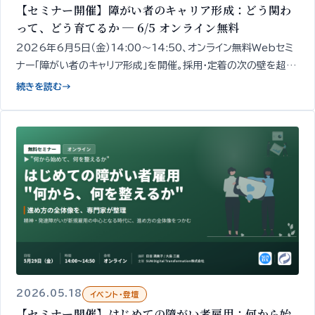
【セミナー開催】障がい者のキャリア形成：どう関わ
って、どう育てるか ─ 6/5 オンライン無料
2026年6月5日（金）14:00〜14:50、オンライン無料Webセミ
ナー「障がい者のキャリア形成」を開催。採用・定着の次の壁を超え
るための「現場での関わり方・育成・成長支援」の設計の出発点を、
続きを読む
→
精神・発達障がい者1,000名以上の雇用データをもとに専門家が
50分で整理してお伝えします。
2026.05.18
イベント・登壇
【セミナー開催】はじめての障がい者雇用：何から始