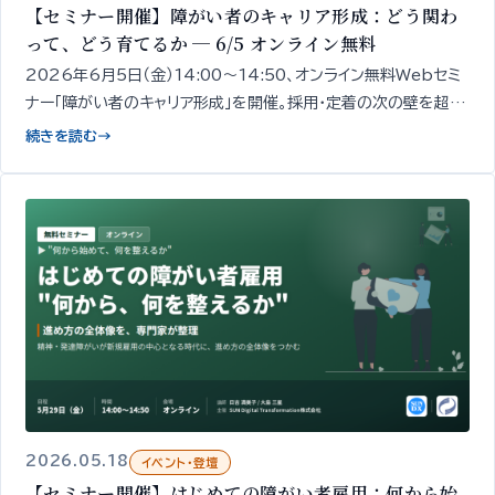
【セミナー開催】障がい者のキャリア形成：どう関わ
って、どう育てるか ─ 6/5 オンライン無料
2026年6月5日（金）14:00〜14:50、オンライン無料Webセミ
ナー「障がい者のキャリア形成」を開催。採用・定着の次の壁を超え
るための「現場での関わり方・育成・成長支援」の設計の出発点を、
続きを読む
→
精神・発達障がい者1,000名以上の雇用データをもとに専門家が
50分で整理してお伝えします。
2026.05.18
イベント・登壇
【セミナー開催】はじめての障がい者雇用：何から始