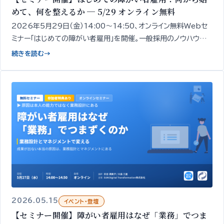
めて、何を整えるか ─ 5/29 オンライン無料
2026年5月29日（金）14:00〜14:50、オンライン無料Webセ
ミナー「はじめての障がい者雇用」を開催。一般採用のノウハウだ
けでは進まない領域だからこそ、進め方の全体像と「最初の一手」
続きを読む
→
を専門家が整理してお伝えします。
2026.05.15
イベント・登壇
【セミナー開催】障がい者雇用はなぜ「業務」でつま