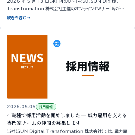
2026 年 5 月 13 日（水）14:00〜14:50、SUN Digital
Transformation 株式会社主催のオンラインセミナー「障がい
者採用の面接、何を確認していますか？」を開催します。経営者・人
続きを読む
→
事担当者向け／無料／申込期限 5/12 18:00。
2026.05.05
採用情報
4 職種で採用活動を開始しました ─ 戦力雇用を支える
専門家チームの仲間を募集します
当社（SUN Digital Transformation 株式会社）では、戦力雇