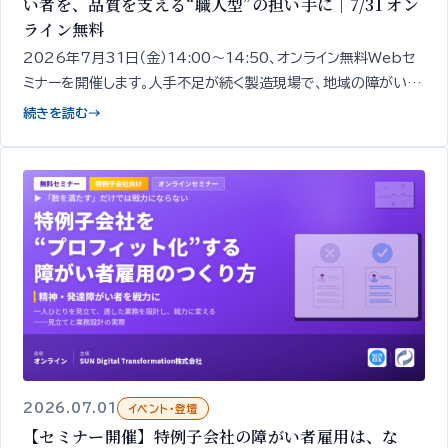
い者を、品質を支える“職人型”の担い手に｜7/31 オン
ライン無料
2026年7月31日（金）14:00〜14:50、オンライン無料Webセ
ミナーを開催します。人手不足が続く製造現場で、地域の障がい者
を「品質を担う“職人型”の担い手」として定着させるための「見極
続きを読む
→
め」と「育成」の考え方を、精神・発達障がいのあ
2026.07.01
イベント・登壇
【セミナー開催】特例子会社の障がい者雇用は、な