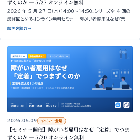
ずくのか ─ 5/27 オンライン無料
2026 年 5 月 27 日（水）14:00〜14:50、シリーズ全 4 回の
最終回となるオンライン無料セミナー「障がい者雇用はなぜ『業務』
でつまずくのか」を開催します。採用・定着の次にくる「業務での戦
続きを読む
→
力化」をテーマに、業務でつまずく現象そのものを解きほぐし、自
社の現状を整理する論点をお伝えします。
2026.05.09
イベント・登壇
【セミナー開催】障がい者雇用はなぜ「定着」でつま
ずくのか ─ 5/20 オンライン無料