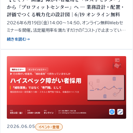
から「プロフィットセンター」へ ─ 業務設計・配置・
評価でつくる戦力化の設計図｜6/19 オンライン無料
2026年6月19日（金）14:00〜14:50、オンライン無料Webセ
ミナーを開催。法定雇用率を満たすだけの「コスト」で止まっている
障がい者雇用を、収益に貢献する「戦力」へ変えるための4つの実
続きを読む
→
務レバー──業務設計・配置・人事制度・成果評価──を、精神・発
達障がい者1,000名以上の雇用データをもとに専門家が50分で
整理してお伝えします。
2026.06.05
イベント・登壇