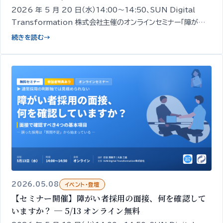
2026 年 5 月 20 日（水）14:00〜14:50、SUN Digital
Transformation 株式会社主催のオンラインセミナー「障がい
者雇用はなぜ『定着』でつまずくのか ─ 定着を支える 3 つの視
続きを読む
→
点」を開催します。経営者・人事担当者向け／無料／申込期限
5/19 18:00。
2026.05.08
イベント・登壇
【セミナー開催】障がい者採用の面接、何を確認して
いますか？ ─ 5/13 オンライン無料