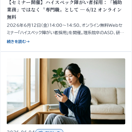
【セミナー開催】ハイスペック障がい者採用：「補助
業務」ではなく〝専門職〟として ─ 6/12 オンライン
無料
2026年6月12日（金）14:00〜14:50、オンライン無料Webセ
ミナー「ハイスペック障がい者採用」を開催。理系院卒のASD、研究
職経験のうつ病など、スキルと専門性を持つ障がい者を「補助業
続きを読む
→
務ではなく専門職」として採用する発想と、その見極め・受け入れ
設計の出発点を、精神・発達障がい者1,000名以上の雇用支援知
見をもとに専門家が50分で整理してお伝えします。