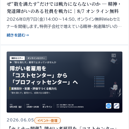
ぜ“数を満たす”だけでは戦力にならないのか ─ 精神・
発達障がいのある社員を戦力に｜8/7 オンライン無料
2026年8月7日（金）14:00〜14:50、オンライン無料Webセミ
ナーを開催します。特例子会社で増えている精神・発達障がいのあ
る社員を「戦力」に変え、特例子会社を“プロフィット化”するための
続きを読む
→
「見立て」と「業務設計」
2026.06.05
イベント・登壇
【セミナー開催】障がい者雇用を「コストセンター」