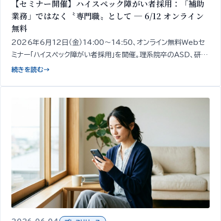
【セミナー開催】ハイスペック障がい者採用：「補助
業務」ではなく〝専門職〟として ─ 6/12 オンライン
無料
2026年6月12日（金）14:00〜14:50、オンライン無料Webセ
ミナー「ハイスペック障がい者採用」を開催。理系院卒のASD、研究
職経験のうつ病など、スキルと専門性を持つ障がい者を「補助業
続きを読む
→
務ではなく専門職」として採用する発想と、その見極め・受け入れ
設計の出発点を、精神・発達障がい者1,000名以上の雇用支援知
見をもとに専門家が50分で整理してお伝えします。