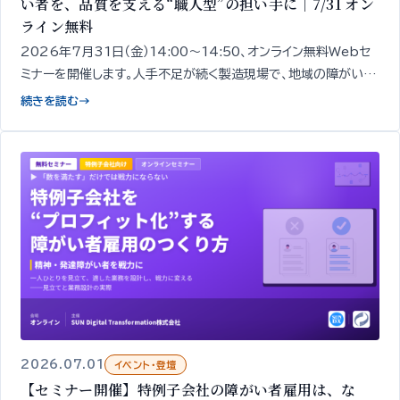
い者を、品質を支える“職人型”の担い手に｜7/31 オン
ライン無料
2026年7月31日（金）14:00〜14:50、オンライン無料Webセ
ミナーを開催します。人手不足が続く製造現場で、地域の障がい者
を「品質を担う“職人型”の担い手」として定着させるための「見極
続きを読む
→
め」と「育成」の考え方を、精神・発達障がいのあ
2026.07.01
イベント・登壇
【セミナー開催】特例子会社の障がい者雇用は、な