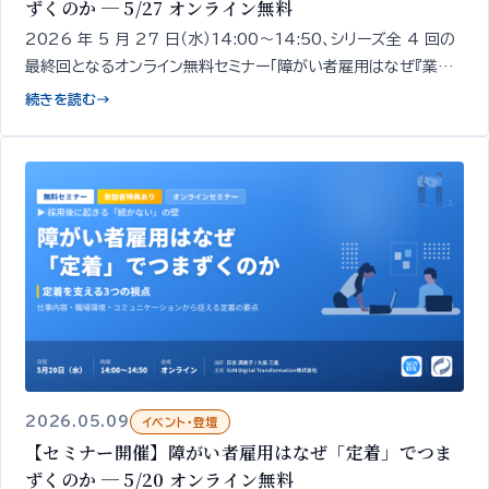
ずくのか ─ 5/27 オンライン無料
2026 年 5 月 27 日（水）14:00〜14:50、シリーズ全 4 回の
最終回となるオンライン無料セミナー「障がい者雇用はなぜ『業務』
でつまずくのか」を開催します。採用・定着の次にくる「業務での戦
続きを読む
→
力化」をテーマに、業務でつまずく現象そのものを解きほぐし、自
社の現状を整理する論点をお伝えします。
2026.05.09
イベント・登壇
【セミナー開催】障がい者雇用はなぜ「定着」でつま
ずくのか ─ 5/20 オンライン無料