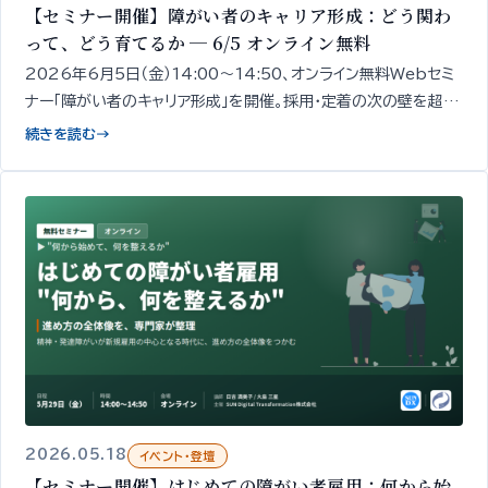
【セミナー開催】障がい者のキャリア形成：どう関わ
って、どう育てるか ─ 6/5 オンライン無料
2026年6月5日（金）14:00〜14:50、オンライン無料Webセミ
ナー「障がい者のキャリア形成」を開催。採用・定着の次の壁を超え
るための「現場での関わり方・育成・成長支援」の設計の出発点を、
続きを読む
→
精神・発達障がい者1,000名以上の雇用データをもとに専門家が
50分で整理してお伝えします。
2026.05.18
イベント・登壇
【セミナー開催】はじめての障がい者雇用：何から始