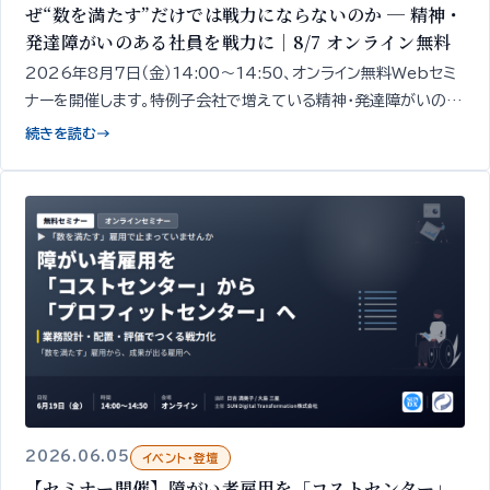
ぜ“数を満たす”だけでは戦力にならないのか ─ 精神・
発達障がいのある社員を戦力に｜8/7 オンライン無料
2026年8月7日（金）14:00〜14:50、オンライン無料Webセミ
ナーを開催します。特例子会社で増えている精神・発達障がいのあ
る社員を「戦力」に変え、特例子会社を“プロフィット化”するための
続きを読む
→
「見立て」と「業務設計」
2026.06.05
イベント・登壇
【セミナー開催】障がい者雇用を「コストセンター」