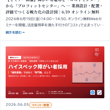
から「プロフィットセンター」へ ─ 業務設計・配置・
評価でつくる戦力化の設計図｜6/19 オンライン無料
2026年6月19日（金）14:00〜14:50、オンライン無料Webセ
ミナーを開催。法定雇用率を満たすだけの「コスト」で止まっている
障がい者雇用を、収益に貢献する「戦力」へ変えるための4つの実
続きを読む
→
務レバー──業務設計・配置・人事制度・成果評価──を、精神・発
達障がい者1,000名以上の雇用データをもとに専門家が50分で
整理してお伝えします。
2026.06.05
イベント・登壇