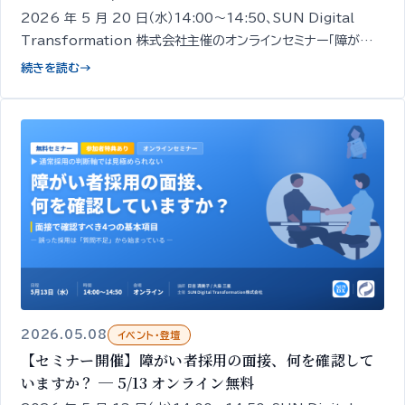
2026 年 5 月 20 日（水）14:00〜14:50、SUN Digital
Transformation 株式会社主催のオンラインセミナー「障がい
者雇用はなぜ『定着』でつまずくのか ─ 定着を支える 3 つの視
続きを読む
→
点」を開催します。経営者・人事担当者向け／無料／申込期限
5/19 18:00。
2026.05.08
イベント・登壇
【セミナー開催】障がい者採用の面接、何を確認して
いますか？ ─ 5/13 オンライン無料