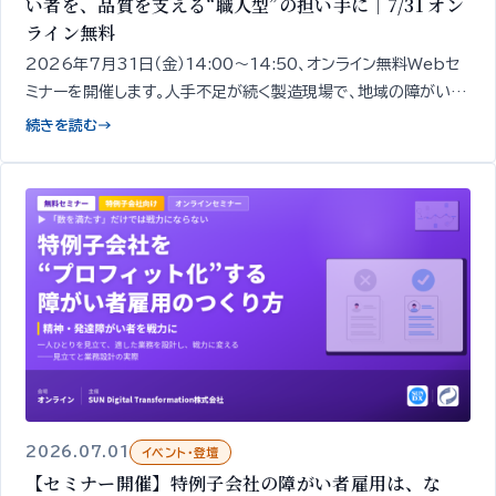
い者を、品質を支える“職人型”の担い手に｜7/31 オン
ライン無料
2026年7月31日（金）14:00〜14:50、オンライン無料Webセ
ミナーを開催します。人手不足が続く製造現場で、地域の障がい者
を「品質を担う“職人型”の担い手」として定着させるための「見極
続きを読む
→
め」と「育成」の考え方を、精神・発達障がいのあ
2026.07.01
イベント・登壇
【セミナー開催】特例子会社の障がい者雇用は、な