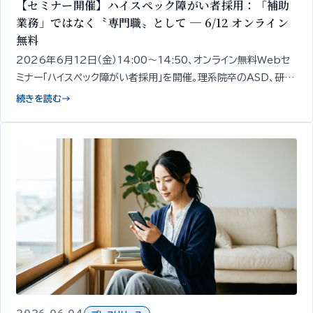
【セミナー開催】ハイスペック障がい者採用：「補助
業務」ではなく〝専門職〟として ─ 6/12 オンライン
無料
2026年6月12日（金）14:00〜14:50、オンライン無料Webセ
ミナー「ハイスペック障がい者採用」を開催。理系院卒のASD、研究
職経験のうつ病など、スキルと専門性を持つ障がい者を「補助業
続きを読む
→
務ではなく専門職」として採用する発想と、その見極め・受け入れ
設計の出発点を、精神・発達障がい者1,000名以上の雇用支援知
見をもとに専門家が50分で整理してお伝えします。