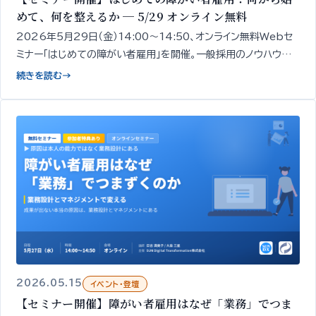
めて、何を整えるか ─ 5/29 オンライン無料
2026年5月29日（金）14:00〜14:50、オンライン無料Webセ
ミナー「はじめての障がい者雇用」を開催。一般採用のノウハウだ
けでは進まない領域だからこそ、進め方の全体像と「最初の一手」
続きを読む
→
を専門家が整理してお伝えします。
2026.05.15
イベント・登壇
【セミナー開催】障がい者雇用はなぜ「業務」でつま