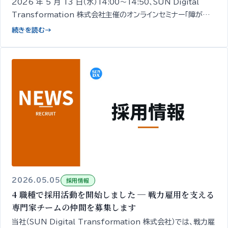
2026 年 5 月 13 日（水）14:00〜14:50、SUN Digital
Transformation 株式会社主催のオンラインセミナー「障がい
者採用の面接、何を確認していますか？」を開催します。経営者・人
続きを読む
→
事担当者向け／無料／申込期限 5/12 18:00。
2026.05.05
採用情報
4 職種で採用活動を開始しました ─ 戦力雇用を支える
専門家チームの仲間を募集します
当社（SUN Digital Transformation 株式会社）では、戦力雇