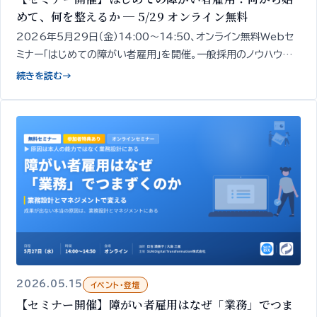
めて、何を整えるか ─ 5/29 オンライン無料
2026年5月29日（金）14:00〜14:50、オンライン無料Webセ
ミナー「はじめての障がい者雇用」を開催。一般採用のノウハウだ
けでは進まない領域だからこそ、進め方の全体像と「最初の一手」
続きを読む
→
を専門家が整理してお伝えします。
2026.05.15
イベント・登壇
【セミナー開催】障がい者雇用はなぜ「業務」でつま