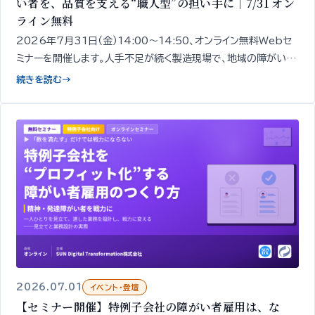
い者を、品質を支える“職人型”の担い手に｜7/31 オン
ライン無料
2026年7月31日（金）14:00〜14:50、オンライン無料Webセ
ミナーを開催します。人手不足が続く製造現場で、地域の障がい者
を「品質を担う“職人型”の担い手」として定着させるための「見極
続きを読む
→
め」と「育成」の考え方を、精神・発達障がいのあ
2026.07.01
イベント・登壇
【セミナー開催】特例子会社の障がい者雇用は、な