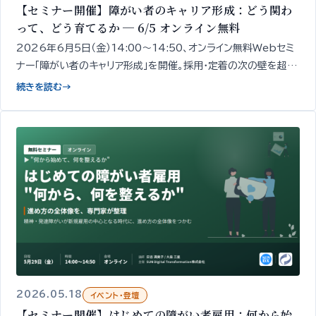
【セミナー開催】障がい者のキャリア形成：どう関わ
って、どう育てるか ─ 6/5 オンライン無料
2026年6月5日（金）14:00〜14:50、オンライン無料Webセミ
ナー「障がい者のキャリア形成」を開催。採用・定着の次の壁を超え
るための「現場での関わり方・育成・成長支援」の設計の出発点を、
続きを読む
→
精神・発達障がい者1,000名以上の雇用データをもとに専門家が
50分で整理してお伝えします。
2026.05.18
イベント・登壇
【セミナー開催】はじめての障がい者雇用：何から始