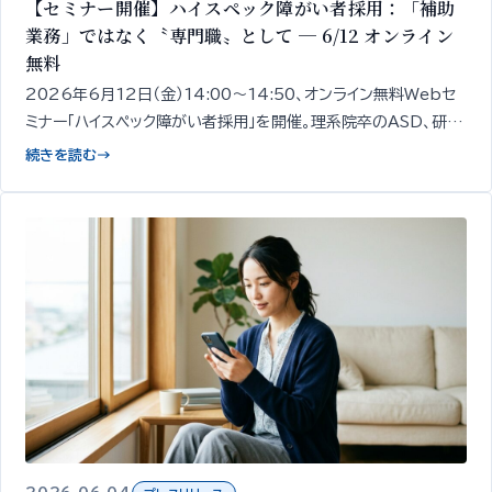
【セミナー開催】ハイスペック障がい者採用：「補助
業務」ではなく〝専門職〟として ─ 6/12 オンライン
無料
2026年6月12日（金）14:00〜14:50、オンライン無料Webセ
ミナー「ハイスペック障がい者採用」を開催。理系院卒のASD、研究
職経験のうつ病など、スキルと専門性を持つ障がい者を「補助業
続きを読む
→
務ではなく専門職」として採用する発想と、その見極め・受け入れ
設計の出発点を、精神・発達障がい者1,000名以上の雇用支援知
見をもとに専門家が50分で整理してお伝えします。