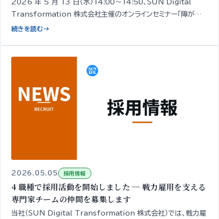
2026 年 5 月 13 日（水）14:00〜14:50、SUN Digital
Transformation 株式会社主催のオンラインセミナー「障がい
者採用の面接、何を確認していますか？」を開催します。経営者・人
続きを読む
→
事担当者向け／無料／申込期限 5/12 18:00。
2026.05.05
採用情報
4 職種で採用活動を開始しました ─ 戦力雇用を支える
専門家チームの仲間を募集します
当社（SUN Digital Transformation 株式会社）では、戦力雇