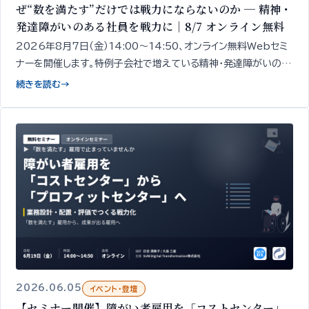
ぜ“数を満たす”だけでは戦力にならないのか ─ 精神・
発達障がいのある社員を戦力に｜8/7 オンライン無料
2026年8月7日（金）14:00〜14:50、オンライン無料Webセミ
ナーを開催します。特例子会社で増えている精神・発達障がいのあ
る社員を「戦力」に変え、特例子会社を“プロフィット化”するための
続きを読む
→
「見立て」と「業務設計」
2026.06.05
イベント・登壇
【セミナー開催】障がい者雇用を「コストセンター」