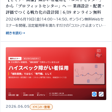
から「プロフィットセンター」へ ─ 業務設計・配置・
評価でつくる戦力化の設計図｜6/19 オンライン無料
2026年6月19日（金）14:00〜14:50、オンライン無料Webセ
ミナーを開催。法定雇用率を満たすだけの「コスト」で止まっている
障がい者雇用を、収益に貢献する「戦力」へ変えるための4つの実
続きを読む
→
務レバー──業務設計・配置・人事制度・成果評価──を、精神・発
達障がい者1,000名以上の雇用データをもとに専門家が50分で
整理してお伝えします。
2026.06.05
イベント・登壇