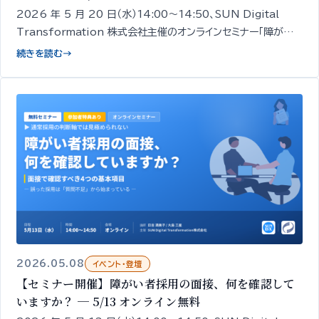
2026 年 5 月 20 日（水）14:00〜14:50、SUN Digital
Transformation 株式会社主催のオンラインセミナー「障がい
者雇用はなぜ『定着』でつまずくのか ─ 定着を支える 3 つの視
続きを読む
→
点」を開催します。経営者・人事担当者向け／無料／申込期限
5/19 18:00。
2026.05.08
イベント・登壇
【セミナー開催】障がい者採用の面接、何を確認して
いますか？ ─ 5/13 オンライン無料