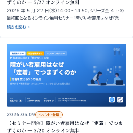
ずくのか ─ 5/27 オンライン無料
2026 年 5 月 27 日（水）14:00〜14:50、シリーズ全 4 回の
最終回となるオンライン無料セミナー「障がい者雇用はなぜ『業務』
でつまずくのか」を開催します。採用・定着の次にくる「業務での戦
続きを読む
→
力化」をテーマに、業務でつまずく現象そのものを解きほぐし、自
社の現状を整理する論点をお伝えします。
2026.05.09
イベント・登壇
【セミナー開催】障がい者雇用はなぜ「定着」でつま
ずくのか ─ 5/20 オンライン無料